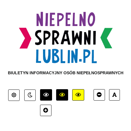
BIULETYN INFORMACYJNY OSÓB NIEPEŁNOSPRAWNYCH