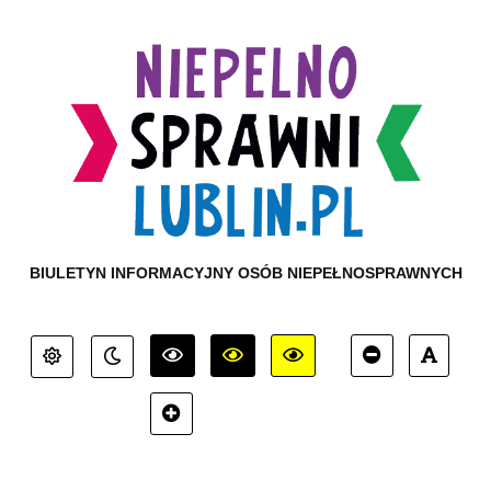
BIULETYN INFORMACYJNY OSÓB NIEPEŁNOSPRAWNYCH