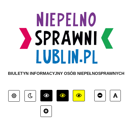
BIULETYN INFORMACYJNY OSÓB NIEPEŁNOSPRAWNYCH