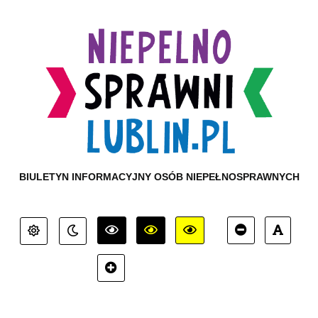
BIULETYN INFORMACYJNY OSÓB NIEPEŁNOSPRAWNYCH