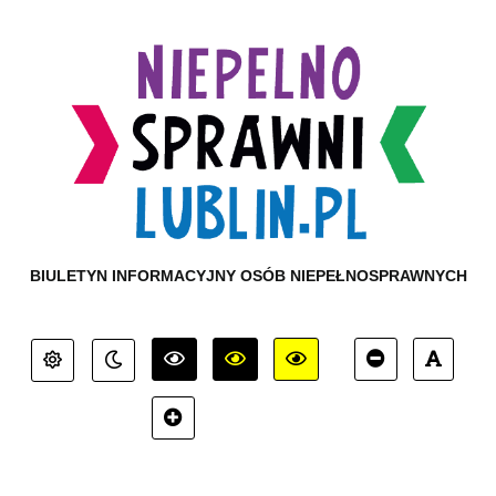
BIULETYN INFORMACYJNY OSÓB NIEPEŁNOSPRAWNYCH