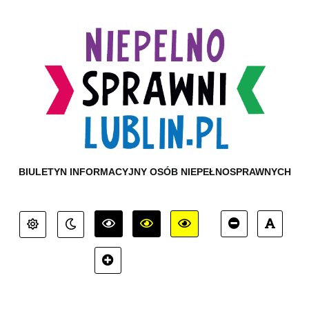
BIULETYN INFORMACYJNY OSÓB NIEPEŁNOSPRAWNYCH