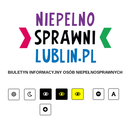
BIULETYN INFORMACYJNY OSÓB NIEPEŁNOSPRAWNYCH