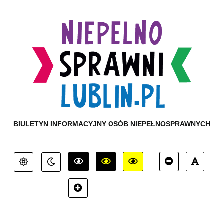
BIULETYN INFORMACYJNY OSÓB NIEPEŁNOSPRAWNYCH