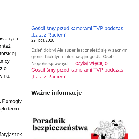
Gościliśmy przed kamerami TVP podczas
„Lata z Radiem”
zowanych
29 lipca 2026
ontaż
Dzień dobry! Ale super jest znaleźć się w zacnym
orskiej
gronie Biuletynu Informacyjnego dla Osób
tnicy
czytaj więcej o
Niepełnosprawnych…
zie
Gościliśmy przed kamerami TVP podczas
dynku
„Lata z Radiem”
Ważne informacje
y. Pomogły
ięki temu
Matyjaszek