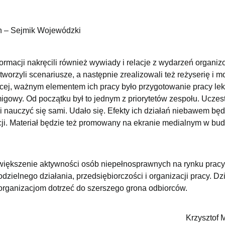
h – Sejmik Wojewódzki
rmacji nakręcili również wywiady i relacje z wydarzeń organi
worzyli scenariusze, a następnie zrealizowali też reżyserię i m
cej, ważnym elementem ich pracy było przygotowanie pracy lekt
gowy. Od początku był to jednym z priorytetów zespołu. Uczes
li nauczyć się sami. Udało się. Efekty ich działań niebawem będ
ji. Materiał będzie też promowany na ekranie medialnym w bu
iększenie aktywności osób niepełnosprawnych na rynku prac
zielnego działania, przedsiębiorczości i organizacji pracy. Dz
organizacjom dotrzeć do szerszego grona odbiorców.
Krzysztof 