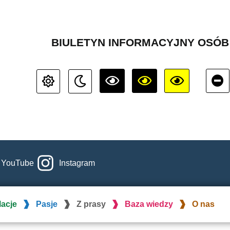
BIULETYN INFORMACYJNY OSÓ
YouTube
Instagram
lacje
Pasje
Z prasy
Baza wiedzy
O nas