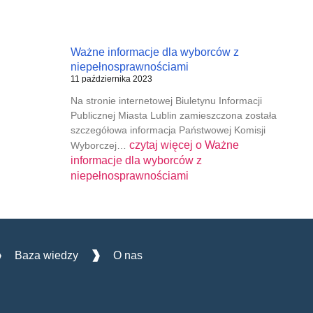
Ważne informacje dla wyborców z
niepełnosprawnościami
11 października 2023
Na stronie internetowej Biuletynu Informacji
Publicznej Miasta Lublin zamieszczona została
szczegółowa informacja Państwowej Komisji
czytaj więcej o
Ważne
Wyborczej…
informacje dla wyborców z
niepełnosprawnościami
Baza wiedzy
O nas