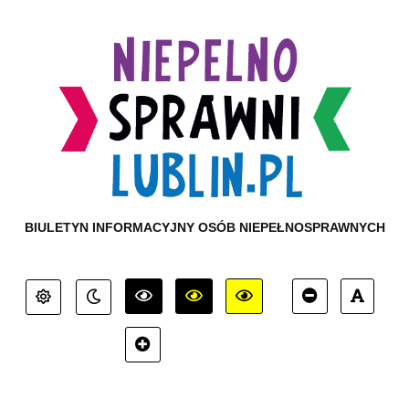
BIULETYN INFORMACYJNY OSÓB NIEPEŁNOSPRAWNYCH