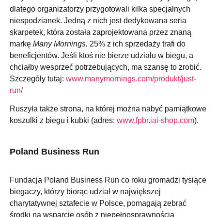
dlatego organizatorzy przygotowali kilka specjalnych
niespodzianek. Jedną z nich jest dedykowana seria
skarpetek, która została zaprojektowana przez znaną
markę
Many Mornings.
25% z ich sprzedaży trafi do
beneficjentów. Jeśli ktoś nie bierze udziału w biegu, a
chciałby wesprzeć potrzebujących, ma szansę to zrobić.
Szczegóły tutaj:
www.manymornings.com/produkt/just-
run/
Ruszyła także strona, na której można nabyć pamiątkowe
koszulki z biegu i kubki (adres:
www.fpbr.iai-shop.com
).
Poland Business Run
Fundacja Poland Business Run co roku gromadzi tysiące
biegaczy, którzy biorąc udział w największej
charytatywnej sztafecie w Polsce, pomagają zebrać
środki na wsparcie osób z niepełnosprawnością