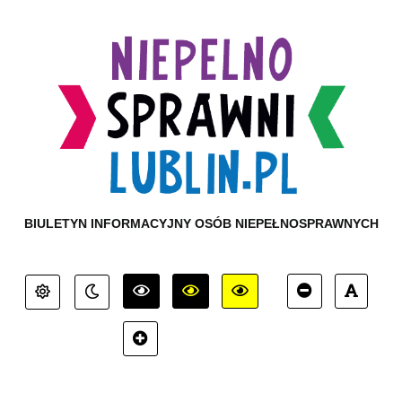
BIULETYN INFORMACYJNY OSÓB NIEPEŁNOSPRAWNYCH