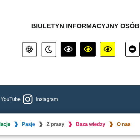
BIULETYN INFORMACYJNY OSÓ
YouTube
Instagram
lacje
Pasje
Z prasy
Baza wiedzy
O nas