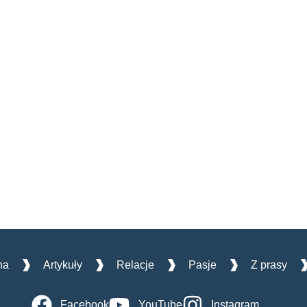
na
Artykuły
Relacje
Pasje
Z prasy
Facebook
YouTube
Instagram