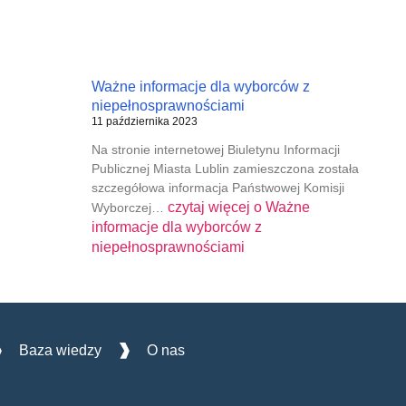
Ważne informacje dla wyborców z
niepełnosprawnościami
11 października 2023
Na stronie internetowej Biuletynu Informacji
Publicznej Miasta Lublin zamieszczona została
szczegółowa informacja Państwowej Komisji
czytaj więcej o
Ważne
Wyborczej…
informacje dla wyborców z
niepełnosprawnościami
Baza wiedzy
O nas