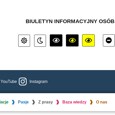
BIULETYN INFORMACYJNY OSÓ
YouTube
Instagram
lacje
Pasje
Z prasy
Baza wiedzy
O nas