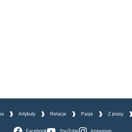
na
Artykuły
Relacje
Pasje
Z prasy
Facebook
YouTube
Instagram