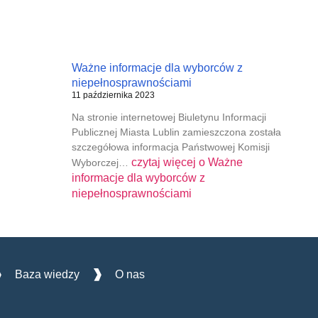
Ważne informacje dla wyborców z
niepełnosprawnościami
11 października 2023
Na stronie internetowej Biuletynu Informacji
Publicznej Miasta Lublin zamieszczona została
szczegółowa informacja Państwowej Komisji
czytaj więcej o
Ważne
Wyborczej…
informacje dla wyborców z
niepełnosprawnościami
Baza wiedzy
O nas