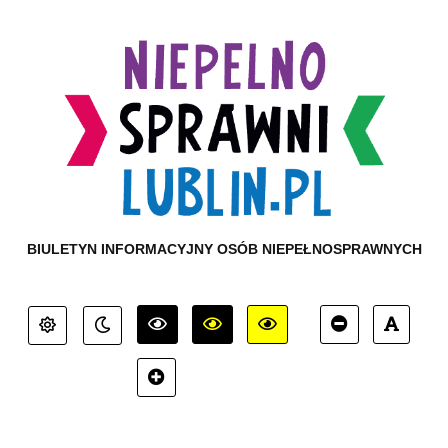
BIULETYN INFORMACYJNY OSÓB NIEPEŁNOSPRAWNYCH