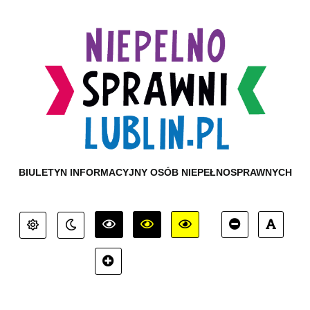
BIULETYN INFORMACYJNY OSÓB NIEPEŁNOSPRAWNYCH