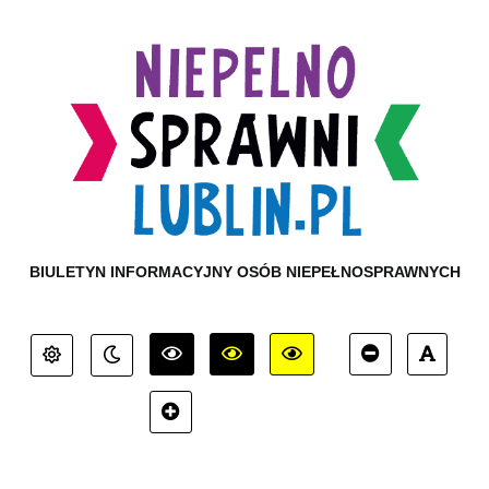
BIULETYN INFORMACYJNY OSÓB NIEPEŁNOSPRAWNYCH