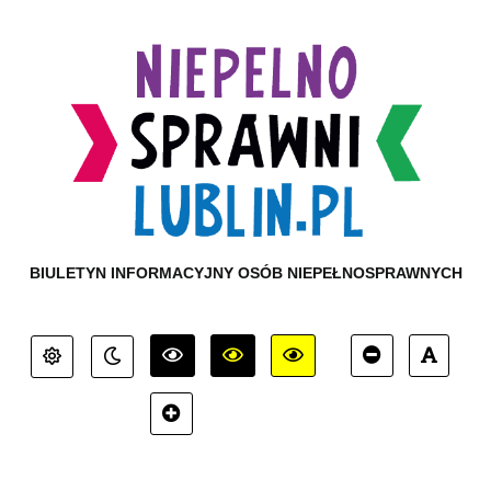
BIULETYN INFORMACYJNY OSÓB NIEPEŁNOSPRAWNYCH