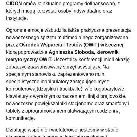
CIDON
omówiła aktualne programy dofinansowań, z
których mogą korzystać osoby indywidualne oraz
instytucje.
Ogromne emocje wzbudziła także praktyczna prezentacja
nowoczesnego sprzętu multimedialnego zorganizowana
przez
Ośrodek Wsparcia i Testów (OWiT) w Łęcznej
,
którą poprowadziła
Agnieszka Słoboda, kierownik
merytoryczny OWiT.
Uczestnicy konferencji mieli okazję
zobaczyć zaawansowany sprzęt asystujący. Na
specjalnym stanowisku zaprezentowano m.in.
specjalistyczne manipulatory zastępujące mysz
komputerową (dżojstiki i trackballe), wielkogabarytowe
klawiatury z wyraźnym oznaczeniem, linijki brajlowskie,
nowoczesne powiększalniki stacjonarne oraz smartfony i
tablety z oprogramowaniem ułatwiającym codzienną
komunikację.
Działając wspólnie i wielotorowo, jesteśmy w stanie