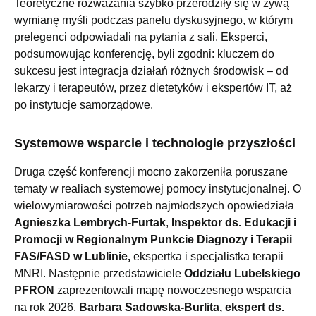
Teoretyczne rozważania szybko przerodziły się w żywą
wymianę myśli podczas panelu dyskusyjnego, w którym
prelegenci odpowiadali na pytania z sali. Eksperci,
podsumowując konferencję, byli zgodni: kluczem do
sukcesu jest integracja działań różnych środowisk – od
lekarzy i terapeutów, przez dietetyków i ekspertów IT, aż
po instytucje samorządowe.
Systemowe wsparcie i technologie przyszłości
Druga część konferencji mocno zakorzeniła poruszane
tematy w realiach systemowej pomocy instytucjonalnej. O
wielowymiarowości potrzeb najmłodszych opowiedziała
Agnieszka Lembrych-Furtak
,
Inspektor ds. Edukacji i
Promocji w Regionalnym Punkcie Diagnozy i Terapii
FAS/FASD w Lublinie,
ekspertka i specjalistka terapii
MNRI. Następnie przedstawiciele
Oddziału Lubelskiego
PFRON
zaprezentowali mapę nowoczesnego wsparcia
na rok 2026.
Barbara Sadowska-Burlita, ekspert ds.