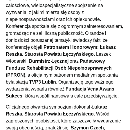
całościowe, wielospecjalistyczne spojrzenie na
wyzwania, z jakimi mierzą się osoby z
niepełnosprawnościami oraz ich opiekunowie.
Konferencja spotkała się z ogromnym zainteresowaniem,
gromadząc na sali liczną publiczność. O randze i
doniosłości poruszanej tematyki świadczy fakt, że
konferencję objęli
Patronatem Honorowym: Łukasz
Reszka, Starosta Powiatu Łęczyńskiego
, Leszek
Włodarski,
Burmistrz Łęcznej
oraz
Państwowy
Fundusz Rehabilitacji Osób Niepełnosprawnych
(PFRON)
, a oficjalnym patronem medialnym spotkania
była stacja
TVP3 Lublin
. Organizację tego ważnego
wydarzenia wsparła również
Fundacja Vena Awans
Sukces
, która współfinansowała całe przedsięwzięcie.
Oficjalnego otwarcia sympozjum dokonał
Łukasz
Reszka, Starosta Powiatu Łęczyńskiego
. Wśród
zaproszonych osobistości, które zaszczyciły wydarzenie
swoją obecnością, znaleźli się:
Szymon Czech,