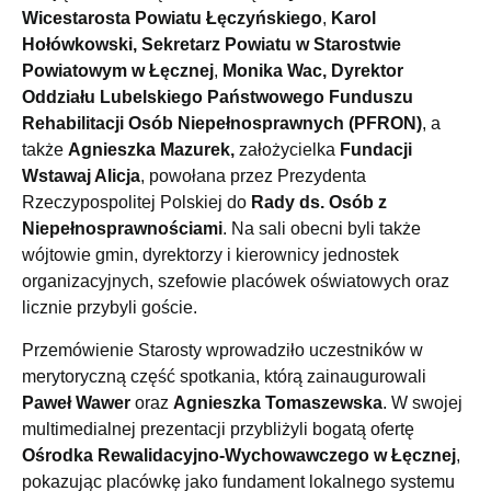
Wicestarosta Powiatu Łęczyńskiego
,
Karol
Hołówkowski, Sekretarz Powiatu w Starostwie
Powiatowym w Łęcznej
,
Monika Wac, Dyrektor
Oddziału Lubelskiego Państwowego Funduszu
Rehabilitacji Osób Niepełnosprawnych (PFRON)
, a
także
Agnieszka Mazurek,
założycielka
Fundacji
Wstawaj Alicja
, powołana przez Prezydenta
Rzeczypospolitej Polskiej do
Rady ds. Osób z
Niepełnosprawnościami
. Na sali obecni byli także
wójtowie gmin, dyrektorzy i kierownicy jednostek
organizacyjnych, szefowie placówek oświatowych oraz
licznie przybyli goście.
Przemówienie Starosty wprowadziło uczestników w
merytoryczną część spotkania, którą zainaugurowali
Paweł Wawer
oraz
Agnieszka Tomaszewska
. W swojej
multimedialnej prezentacji przybliżyli bogatą ofertę
Ośrodka Rewalidacyjno-Wychowawczego w Łęcznej
,
pokazując placówkę jako fundament lokalnego systemu