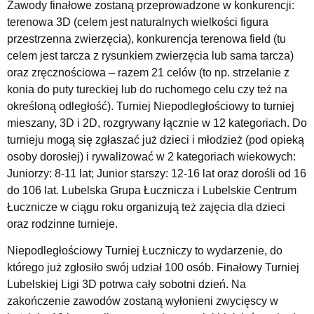
Zawody finałowe zostaną przeprowadzone w konkurencji:
terenowa 3D (celem jest naturalnych wielkości figura
przestrzenna zwierzęcia), konkurencja terenowa field (tu
celem jest tarcza z rysunkiem zwierzęcia lub sama tarcza)
oraz zręcznościowa – razem 21 celów (to np. strzelanie z
konia do puty tureckiej lub do ruchomego celu czy też na
określoną odległość). Turniej Niepodległościowy to turniej
mieszany, 3D i 2D, rozgrywany łącznie w 12 kategoriach. Do
turnieju mogą się zgłaszać już dzieci i młodzież (pod opieką
osoby dorosłej) i rywalizować w 2 kategoriach wiekowych:
Juniorzy: 8-11 lat; Junior starszy: 12-16 lat oraz dorośli od 16
do 106 lat. Lubelska Grupa Łucznicza i Lubelskie Centrum
Łucznicze w ciągu roku organizują też zajęcia dla dzieci
oraz rodzinne turnieje.
Niepodległościowy Turniej Łuczniczy to wydarzenie, do
którego już zgłosiło swój udział 100 osób. Finałowy Turniej
Lubelskiej Ligi 3D potrwa cały sobotni dzień. Na
zakończenie zawodów zostaną wyłonieni zwycięscy w