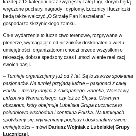
każdej z 12 kategorii oraz zwycięscy całej Ligi, którym będą
wręczone puchary, nagrody i dyplomy. Łucznicy i łuczniczki
będą także walczyć „O Strzałę Pan Kasztelana” –
gospodarza skrzynickiego zamku.
Całe wydarzenie to łucznictwo terenowe, rozgrywane w
plenerze, wymagające od łuczników doskonalenia wielu
umiejętności, organizatorom chodzi przede wszystkim o
rekreację, dobrze spędzony czas i umożliwienie realizacji
swoich pasji.
– Turnieje organizujemy już od 7 lat. Są to zawsze spotkania
pasjonatów. Na turniej przyjadą ludzie – pasjonaci z całej
Polski – między innymi z Zakopanego, Sanoka, Warszawy,
Lidzbarka Warmińskiego, czy też ze Śląska. Głównym
obszarem, który obejmuje Lubelska Grupa Łucznicza to
południowo-wschodnia i centralna Polska. Na turniejach
spotykamy się, wymieniamy poglądy i doskonalimy swoje
umiejętności
– mówi
Dariusz Wojniak z Lubelskiej Grupy
Łuczniczej.