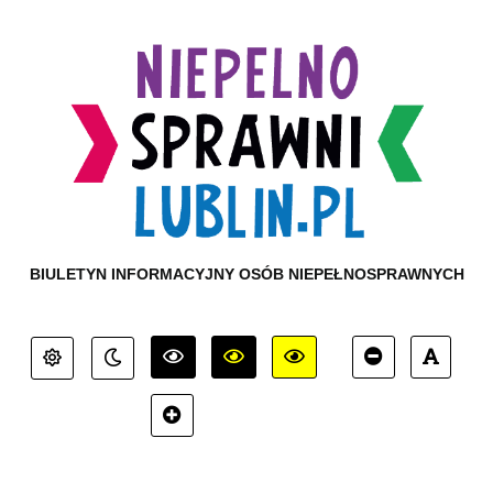
BIULETYN INFORMACYJNY OSÓB NIEPEŁNOSPRAWNYCH