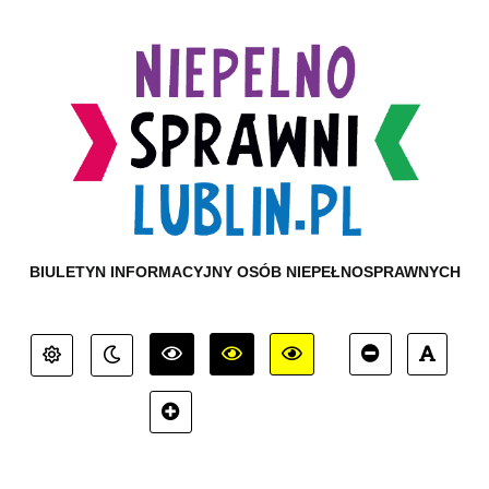
BIULETYN INFORMACYJNY OSÓB NIEPEŁNOSPRAWNYCH