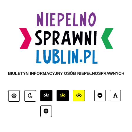
BIULETYN INFORMACYJNY OSÓB NIEPEŁNOSPRAWNYCH