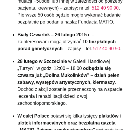
mutacji F508del lub innej w zależności od potrzeby
pacjenta, krewnych) – zapisy: nr tel.
512 40 90 90
.
Pierwsze 50 osób będzie mogło wykonać badanie
bezpłatnie po podaniu hasła: Fundacja MATIO.
Biały Czwartek – 26 lutego 2015 r.
–
zainteresowani mogą otrzymać
10 bezpłatnych
porad genetycznych
– zapisy – tel.
512 40 90 90
.
28 lutego w Szczecinie
w Galerii Handlowej
„Turzyn” w godz. 12:00 – 18:00
odbędzie się
czwarta już „Dolina Mukolinków” – dzień pełen
zabawy, występów artystycznych, kiermaszy.
Dochód z akcji zostanie przeznaczony na wsparcie
leczenia i rehabilitacji dzieci z woj.
zachodniopomorskiego.
W całej Polsce
pojawi się kilka tysięcy
plakatów i
ulotek informacyjnych oraz bezpłatna gazeta
„MATIO. Żyjemy z mukowiscydozą”
wyjaśniające