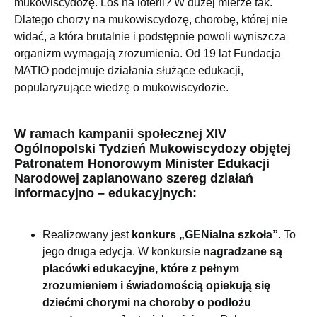
mukowiscydozę. Los na loterii? W dużej mierze tak.
Dlatego chorzy na mukowiscydozę, chorobę, której nie
widać, a która brutalnie i podstępnie powoli wyniszcza
organizm wymagają zrozumienia. Od 19 lat Fundacja
MATIO podejmuje działania służące edukacji,
popularyzujące wiedzę o mukowiscydozie.
W ramach kampanii społecznej XIV
Ogólnopolski Tydzień Mukowiscydozy objętej
Patronatem Honorowym Minister Edukacji
Narodowej zaplanowano szereg działań
informacyjno – edukacyjnych:
Realizowany jest
konkurs „GENialna szkoła”
. To
jego druga edycja. W konkursie
nagradzane są
placówki edukacyjne, które z pełnym
zrozumieniem i świadomością opiekują się
dziećmi chorymi na choroby o podłożu