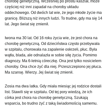
chorobę genetyczną. Wcześniej po prostu kaszlał, może
częściej niż inni zapadał na choroby układu
oddechowego. Od dwóch lat wie, że jego młode życie ma
granicę. Bliższą niż innych ludzi. To trudne, gdy ma się 14
lat. Jego świat się zmienił.
Iwona ma 30 lat. Od 16 roku życia wie, że jest chora na
chorobę genetyczną. Od dzieciństwa często przebywała
w szpitalu, chorowała na zapalenie oskrzeli, płuc. Była
wątła, blada, ale odnalazła w sobie siłę życia. Pomimo
diagnozy. Ma 6-letnią córeczkę. Ona jest tylko nosicielem
choroby. Ona chce żyć dla niej. Przeszczepiono jej płuca.
Ma szansę. Wierzy. Jej świat się zmienił.
Zosia ma dwa latka. Gdy miała miesiąc jej rodzice dostali
list. Stawili się w szpitalu. Od tej pory wiedzą, że ich
córka jest chora na chorobę genetyczną. Szukają
wsparcia, bo trudno żyć z taką świadomością samemu.