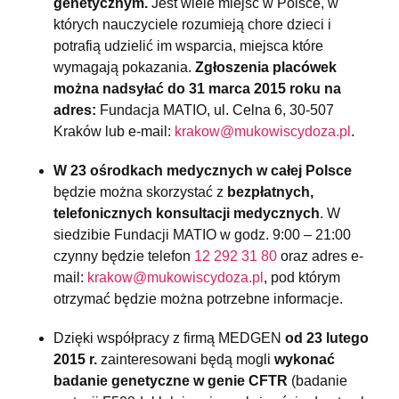
genetycznym.
Jest wiele miejsc w Polsce, w
których nauczyciele rozumieją chore dzieci i
potrafią udzielić im wsparcia, miejsca które
wymagają pokazania.
Zgłoszenia placówek
można nadsyłać do 31 marca 2015 roku na
adres:
Fundacja MATIO, ul. Celna 6, 30-507
Kraków lub e-mail:
krakow@mukowiscydoza.pl
.
W 23 ośrodkach medycznych w całej Polsce
będzie można skorzystać z
bezpłatnych,
telefonicznych konsultacji medycznych
. W
siedzibie Fundacji MATIO w godz. 9:00 – 21:00
czynny będzie telefon
12 292 31 80
oraz adres e-
mail:
krakow@mukowiscydoza.pl
, pod którym
otrzymać będzie można potrzebne informacje.
Dzięki współpracy z firmą MEDGEN
od 23 lutego
2015 r.
zainteresowani będą mogli
wykonać
badanie genetyczne w genie CFTR
(badanie