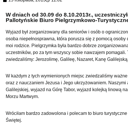
W dniach od 30.09 do 8.10.2013r., uczestniczy
Pallotyńskie Biuro Pielgrzymkowo-Turystyc
Wyjazd był zorganizowany dla seniorów i osób o ograniczon
osoba niepełnosprawna, która porusza się z pomocą osoby dr
moi rodzice. Pielgrzymka była bardzo dobrze zorganizowana
uczestników, po za tym wszyscy sobie nawzajem pomagali. T
zwiedzaliśmy: Jerozolimę, Galileę, Nazaret, Kanę Galilejską
W każdym z tych wymienionych miejsc zwiedzaliśmy ważne 
oraz z nauczaniem Jezusa i Jego ukrzyżowaniem. Naszymi atr
Galilejskiej, wyjazd na Górę Tabor, wyjazd kolejką linową n
Morzu Martwym.
Wróciłam bardzo zadowolona i polecam to biuro turystyczne
Świętej.