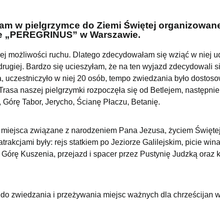
łam w pielgrzymce do Ziemi Świętej organizowane
zne „PEREGRINUS” w Warszawie.
ej możliwości ruchu. Dlatego zdecydowałam się wziąć w niej ud
ugiej. Bardzo się ucieszyłam, że na ten wyjazd zdecydowali s
, uczestniczyło w niej 20 osób, tempo zwiedzania było dostos
rasa naszej pielgrzymki rozpoczęła się od Betlejem, następnie
, Górę Tabor, Jerycho, Ścianę Płaczu, Betanię.
miejsca związane z narodzeniem Pana Jezusa, życiem Świętej
akcjami były: rejs statkiem po Jeziorze Galilejskim, picie win
a Górę Kuszenia, przejazd i spacer przez Pustynię Judzką oraz 
 do zwiedzania i przeżywania miejsc ważnych dla chrześcijan 