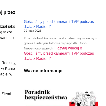
j przez
Gościliśmy przed kamerami TVP podczas
ział jako
„Lata z Radiem”
29 lipca 2026
ię także
owane do
Dzień dobry! Ale super jest znaleźć się w zacnym
gronie Biuletynu Informacyjnego dla Osób
czytaj więcej o
Niepełnosprawnych…
Gościliśmy przed kamerami TVP podczas
„Lata z Radiem”
 Rodziny,
a w Kanie
Ważne informacje
kąpiel w
w Ziemi