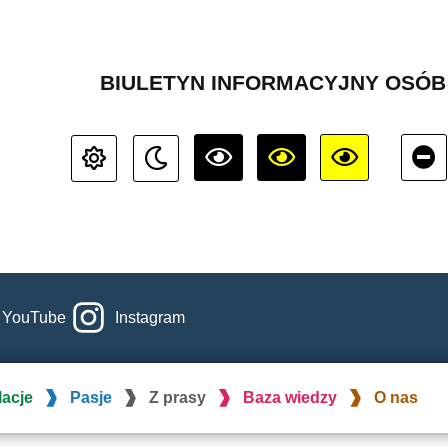
BIULETYN INFORMACYJNY OSÓ
YouTube
Instagram
lacje
Pasje
Z prasy
Baza wiedzy
O nas