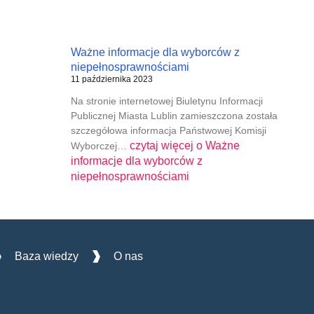
Ważne informacje dla wyborców z
niepełnosprawnościami
11 października 2023
Na stronie internetowej Biuletynu Informacji
Publicznej Miasta Lublin zamieszczona została
szczegółowa informacja Państwowej Komisji
czytaj więcej o
Ważne
Wyborczej…
informacje dla wyborców z
niepełnosprawnościami
Baza wiedzy
O nas