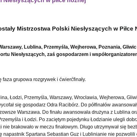
ki Niesłyszących w piłce nożnej
stały Mistrzostwa Polski Niesłyszących w Piłce 
 Warszawy, Lublina, Przemyśla, Wejherowa, Poznania, Gliwic 
portu Niesłyszących, zaś gospodarzem i współorganizatore
faza grupowa rozgrywek i ćwierćfinały.
lina, Łodzi, Przemyśla, Warszawy, Wrocławia, Wejherowa, Gliwi
ycofał się gospodarz Odra Racibórz. Do półfinałów awansował
zowsze Warszawa. Do finału awansowała drużyna z Lublina or
rzemyśla i Łodzi. Po zaciętym pojedynku Łodzianie ulegli dobr
 nie brakowało w meczu finałowym. Długo utrzymywał się be
ę napastnik Spartana Sebastian Guz i Lublinianie nie pozwolili