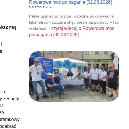
Rowerowa moc pomagania [02.08.2026]
5 sierpnia 2026
Pełne uśmiechu twarze, wspólne pokonywanie
kilometrów i szczera chęć niesienia pomocy – tak
Nożnej
czytaj więcej o
Rowerowa moc
w skrócie…
pomagania [02.08.2026]
i
m
c i
y zespoły:
az
ze
zbramkowy
 odebrać