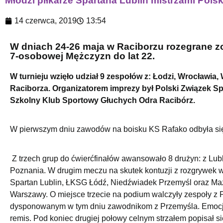
Młodzi piłkarze Spartana Lublin mistrzami Pols
14 czerwca, 2019
13:54
W dniach 24-26 maja w Raciborzu rozegrane zo
7-osobowej Mężczyzn do lat 22.
W turnieju wzięło udział 9 zespołów z: Łodzi, Wrocławia,
Raciborza. Organizatorem imprezy był Polski Związek S
Szkolny Klub Sportowy Głuchych Odra Racibórz.
W pierwszym dniu zawodów na boisku KS Rafako odbyła się 
Z trzech grup do ćwierćfinałów awansowało 8 drużyn: z Lub
Poznania. W drugim meczu na skutek kontuzji z rozgrywek w
Spartan Lublin, ŁKSG Łódź, Niedźwiadek Przemyśl oraz Ma
Warszawy. O miejsce trzecie na podium walczyły zespoły z P
dysponowanym w tym dniu zawodnikom z Przemyśla. Emocji
remis. Pod koniec drugiej połowy celnym strzałem popisał si