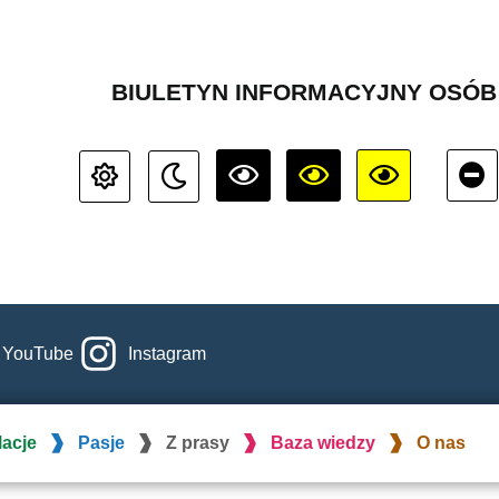
BIULETYN INFORMACYJNY OSÓ
YouTube
Instagram
lacje
Pasje
Z prasy
Baza wiedzy
O nas