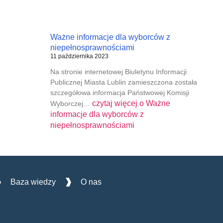
Ważne informacje dla wyborców z
niepełnosprawnościami
11 października 2023
Na stronie internetowej Biuletynu Informacji
Publicznej Miasta Lublin zamieszczona została
szczegółowa informacja Państwowej Komisji
czytaj więcej o
Ważne
Wyborczej…
informacje dla wyborców z
niepełnosprawnościami
Baza wiedzy
O nas