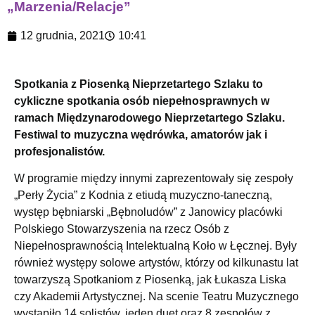
„Marzenia/Relacje”
12 grudnia, 2021
10:41
Spotkania z Piosenką Nieprzetartego Szlaku to
cykliczne spotkania osób niepełnosprawnych w
ramach Międzynarodowego Nieprzetartego Szlaku.
Festiwal to muzyczna wędrówka, amatorów jak i
profesjonalistów.
W programie między innymi zaprezentowały się zespoły
„Perły Życia” z Kodnia z etiudą muzyczno-taneczną,
występ bębniarski „Bębnoludów” z Janowicy placówki
Polskiego Stowarzyszenia na rzecz Osób z
Niepełnosprawnością Intelektualną Koło w Łęcznej. Były
również występy solowe artystów, którzy od kilkunastu lat
towarzyszą Spotkaniom z Piosenką, jak Łukasza Liska
czy Akademii Artystycznej. Na scenie Teatru Muzycznego
wystąpiło 14 solistów, jeden duet oraz 8 zespołów z