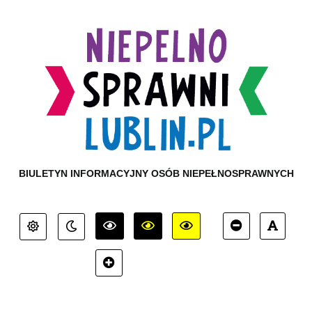
BIULETYN INFORMACYJNY OSÓB NIEPEŁNOSPRAWNYCH