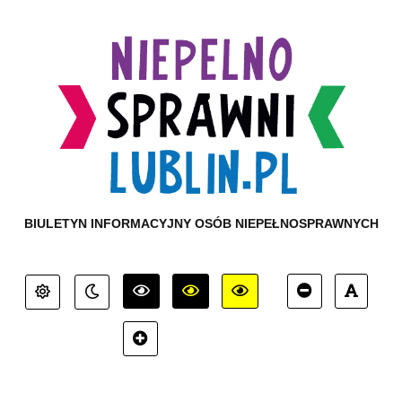
BIULETYN INFORMACYJNY OSÓB NIEPEŁNOSPRAWNYCH