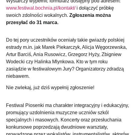
Wystarczy wypełnić formularz dostępny pod adresem:
www.festiwal.bochnia.pl/kontakt/
i dołączyć próbkę
swoich zdolności wokalnych.
Zgłoszenia można
przesyłać do 31 marca.
Do tej pory uczestników oceniały takie gwiazdy polskiej
estrady m.in. jak Marek Piekarczyk, Alicja Węgorzewska,
Artur Barciś, Ania Rusowicz, Grzegorz Hyży, Zbigniew
Wodecki czy Halinka Mlynkowa. Kto w tym roku
zasiądzie w festiwalowym Jury? Organizatorzy zdradzą
niebawem.
Nie zwlekaj, już dziś wypełnij zgłoszenie!
Festiwal Piosenki ma charakter integracyjny i edukacyjny,
promujący uzdolnienia muzyczne uczniów szkól
specjalnych i masowych. Koncerty oraz przesłuchania
konkursowe poprzedzają dwudniowe warsztaty,
prowadzone przez wokalistów, instrumentalistów, aktorów