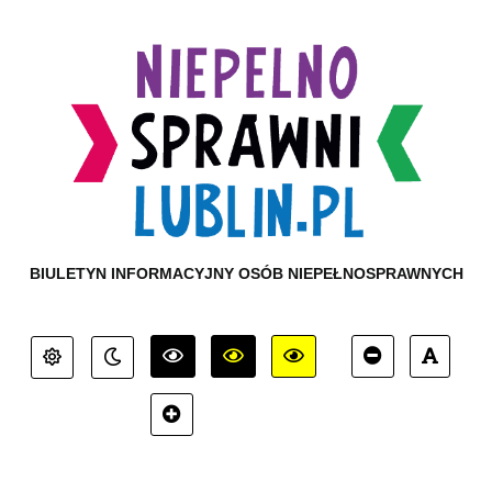
BIULETYN INFORMACYJNY OSÓB NIEPEŁNOSPRAWNYCH