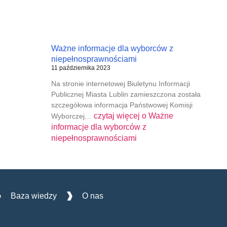
Ważne informacje dla wyborców z
niepełnosprawnościami
11 października 2023
Na stronie internetowej Biuletynu Informacji
Publicznej Miasta Lublin zamieszczona została
szczegółowa informacja Państwowej Komisji
czytaj więcej o
Ważne
Wyborczej…
informacje dla wyborców z
niepełnosprawnościami
Baza wiedzy
O nas