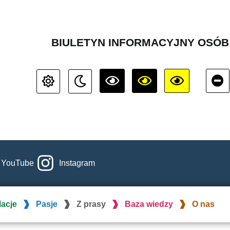
BIULETYN INFORMACYJNY OSÓ
YouTube
Instagram
lacje
Pasje
Z prasy
Baza wiedzy
O nas