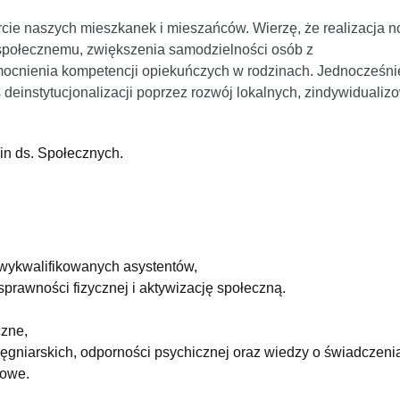
rcie naszych mieszkanek i mieszańców. Wierzę, że realizacja 
u społecznemu, zwiększenia samodzielności osób z
mocnienia kompetencji opiekuńczych w rodzinach. Jednocześni
 deinstytucjonalizacji poprzez rozwój lokalnych, zindywiduali
in ds. Społecznych.
 wykwalifikowanych asystentów,
prawności fizycznej i aktywizację społeczną.
czne,
lęgniarskich, odporności psychicznej oraz wiedzy o świadczeni
dowe.