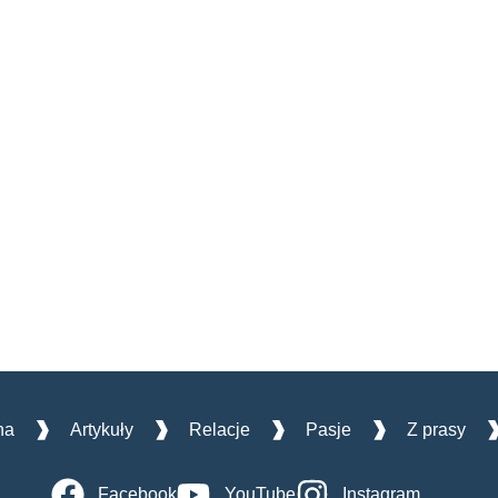
na
Artykuły
Relacje
Pasje
Z prasy
Facebook
YouTube
Instagram