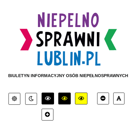
BIULETYN INFORMACYJNY OSÓB NIEPEŁNOSPRAWNYCH