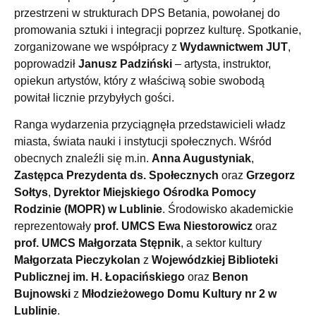
przestrzeni w strukturach DPS Betania, powołanej do
promowania sztuki i integracji poprzez kulturę. Spotkanie,
zorganizowane we współpracy z
Wydawnictwem JUT
,
poprowadził
Janusz Padziński
– artysta, instruktor,
opiekun artystów, który z właściwą sobie swobodą
powitał licznie przybyłych gości.
Ranga wydarzenia przyciągnęła przedstawicieli władz
miasta, świata nauki i instytucji społecznych. Wśród
obecnych znaleźli się m.in.
Anna Augustyniak
,
Zastępca Prezydenta ds. Społecznych
oraz
Grzegorz
Sołtys
,
Dyrektor Miejskiego Ośrodka Pomocy
Rodzinie (MOPR) w Lublinie
. Środowisko akademickie
reprezentowały
prof. UMCS Ewa Niestorowicz
oraz
prof. UMCS Małgorzata Stępnik
, a sektor kultury
Małgorzata Pieczykolan
z
Wojewódzkiej Biblioteki
Publicznej im. H. Łopacińskiego
oraz
Benon
Bujnowski
z
Młodzieżowego Domu Kultury nr 2 w
Lublinie
.