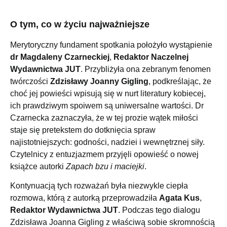
O tym, co w życiu najważniejsze
Merytoryczny fundament spotkania położyło wystąpienie
dr Magdaleny Czarneckiej
,
Redaktor Naczelnej
Wydawnictwa JUT
. Przybliżyła ona zebranym fenomen
twórczości
Zdzisławy Joanny Gigling
, podkreślając, że
choć jej powieści wpisują się w nurt literatury kobiecej,
ich prawdziwym spoiwem są uniwersalne wartości. Dr
Czarnecka zaznaczyła, że w tej prozie wątek miłości
staje się pretekstem do dotknięcia spraw
najistotniejszych: godności, nadziei i wewnętrznej siły.
Czytelnicy z entuzjazmem przyjęli opowieść o nowej
książce autorki
Zapach bzu i maciejki
.
Kontynuacją tych rozważań była niezwykle ciepła
rozmowa, którą z autorką przeprowadziła
Agata Kus
,
Redaktor Wydawnictwa JUT
. Podczas tego dialogu
Zdzisława Joanna Gigling z właściwą sobie skromnością