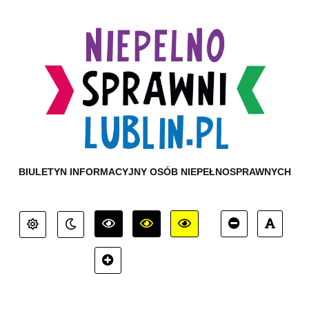
BIULETYN INFORMACYJNY OSÓB NIEPEŁNOSPRAWNYCH