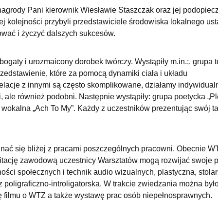
 nagrody Pani kierownik Wiesławie Staszczak oraz jej podopie
j kolejności przybyli przedstawiciele środowiska lokalnego usta
ować i życzyć dalszych sukcesów.
ogaty i urozmaicony dorobek twórczy. Wystąpiły m.in.;. grupa t
zedstawienie, które za pomocą dynamiki ciała i układu
elacje z innymi są często skomplikowane, działamy indywidual
, ale również podobni. Następnie wystąpiły: grupa poetycka „P
wokalna „Ach To My”. Każdy z uczestników prezentując swój ta
ać się bliżej z pracami poszczególnych pracowni. Obecnie WT
ilitację zawodową uczestnicy Warsztatów mogą rozwijać swoje 
ści społecznych i technik audio wizualnych, plastyczna, stolar
poligraficzno-introligatorska. W trakcie zwiedzania można był
kcję filmu o WTZ a także wystawę prac osób niepełnosprawnych.