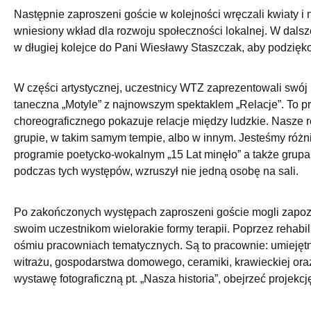
Następnie zaproszeni goście w kolejności wręczali kwiaty i
wniesiony wkład dla rozwoju społeczności lokalnej. W dalsze
w długiej kolejce do Pani Wiesławy Staszczak, aby podzięk
W części artystycznej, uczestnicy WTZ zaprezentowali swój b
taneczna „Motyle” z najnowszym spektaklem „Relacje”. To pr
choreograficznego pokazuje relacje między ludzkie. Nasze r
grupie, w takim samym tempie, albo w innym. Jesteśmy różni
programie poetycko-wokalnym „15 Lat minęło” a także grupa 
podczas tych występów, wzruszył nie jedną osobę na sali.
Po zakończonych występach zaproszeni goście mogli zapozn
swoim uczestnikom wielorakie formy terapii. Poprzez rehab
ośmiu pracowniach tematycznych. Są to pracownie: umiejętno
witrażu, gospodarstwa domowego, ceramiki, krawieckiej oraz 
wystawę fotograficzną pt. „Nasza historia”, obejrzeć proje