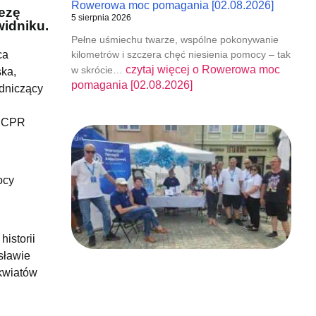
Rowerowa moc pomagania [02.08.2026]
ezę
5 sierpnia 2026
idniku.
Pełne uśmiechu twarze, wspólne pokonywanie
ca
kilometrów i szczera chęć niesienia pomocy – tak
czytaj więcej o
Rowerowa moc
w skrócie…
ska,
pomagania [02.08.2026]
dniczący
 PCPR
ocy
istorii
sławie
 kwiatów