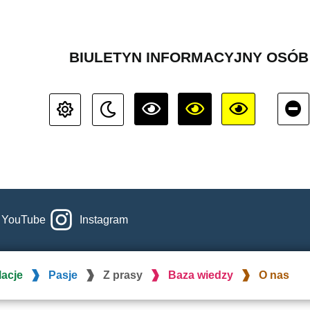
BIULETYN INFORMACYJNY OSÓ
YouTube
Instagram
lacje
Pasje
Z prasy
Baza wiedzy
O nas