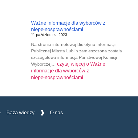
Ważne informacje dla wyborców z
niepełnosprawnościami
11 października 2023
Na stronie internetowej Biuletynu Informacji
Publicznej Miasta Lublin zamieszczona została
szczegółowa informacja Państwowej Komisji
czytaj więcej o
Ważne
Wyborczej…
informacje dla wyborców z
niepełnosprawnościami
Baza wiedzy
O nas