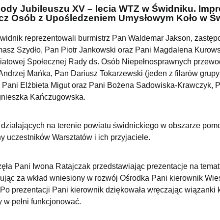
hody Jubileuszu XV – lecia WTZ w Świdniku. Impr
ecz Osób z Upośledzeniem Umysłowym Koło w Św
Świdnik reprezentowali burmistrz Pan Waldemar Jakson, zastęp
masz Szydło, Pan Piotr Jankowski oraz Pani Magdalena Kurow
iatowej Społecznej Rady ds. Osób Niepełnosprawnych przewo
ndrzej Mańka, Pan Dariusz Tokarzewski (jeden z filarów grupy
), Pani Elżbieta Migut oraz Pani Bożena Sadowiska-Krawczyk,
Agnieszka Kańczugowska.
cji działających na terenie powiatu świdnickiego w obszarze pom
y uczestników Warsztatów i ich przyjaciele.
ęła Pani Iwona Ratajczak przedstawiając prezentacje na temat h
ękując za wkład wniesiony w rozwój Ośrodka Pani kierownik Wie
 Po prezentacji Pani kierownik dziękowała wręczając wiązanki
 w pełni funkcjonować.