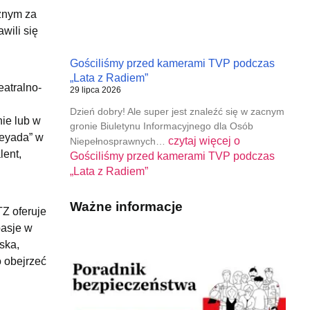
cznym za
wili się
Gościliśmy przed kamerami TVP podczas
„Lata z Radiem”
eatralno-
29 lipca 2026
Dzień dobry! Ale super jest znaleźć się w zacnym
nie lub w
gronie Biuletynu Informacyjnego dla Osób
leyada” w
czytaj więcej o
Niepełnosprawnych…
lent,
Gościliśmy przed kamerami TVP podczas
„Lata z Radiem”
Ważne informacje
Z oferuje
pasje w
ska,
o obejrzeć