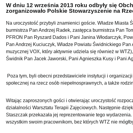
W dniu 12 września 2013 roku odbyły się Obc
zorganizowało Polskie Stowarzyszenie na Rz
Na uroczystość przybyli znamienici goście. Władze Miasta 
burmistrza Pan Andrzej Radek, zastępca burmistrza Pan To
PFRON Pan Ryszard Dados i Pani Janina Włodarczyk, Pow
Pan Andrzej Kuciuczyk, Władze Powiatu Świdnickiego Pan A
muzycznej VOX, który aktywnie udziela się również w WTZ
Świdnik Pan Jacek Jaworski, Pani Agnieszka Kusy i Pani 
Poza tym, byli obecni przedstawiciele instytucji i organiza
społecznej na rzecz osób niepełnosprawnych, a także rodzin
Witając zaproszonych gości i otwierając uroczystość rozpocz
działalności Warsztatu Terapii Zajęciowych. Następnie dzi
Staszczak przekazała jej reprezentowanie tego wydarzenia.
wszystkim swoim pracownikom, bez których WTZ nie mógłby