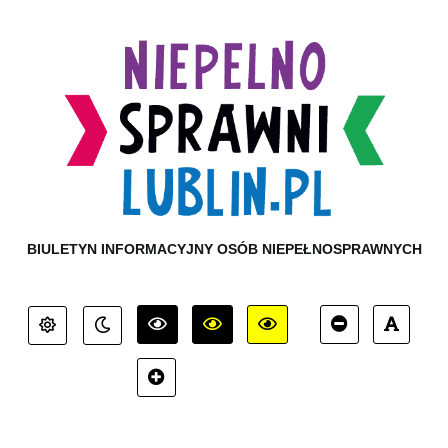
BIULETYN INFORMACYJNY OSÓB NIEPEŁNOSPRAWNYCH