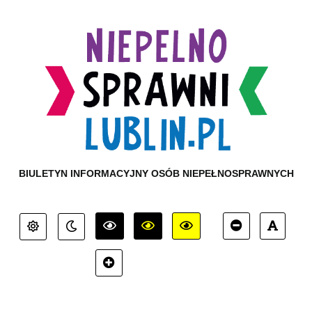
BIULETYN INFORMACYJNY OSÓB NIEPEŁNOSPRAWNYCH