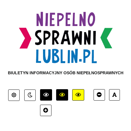
BIULETYN INFORMACYJNY OSÓB NIEPEŁNOSPRAWNYCH