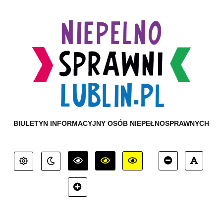
BIULETYN INFORMACYJNY OSÓB NIEPEŁNOSPRAWNYCH