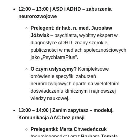
12:00 – 13:00
|
ASD i ADHD – zaburzenia
neurorozwojowe
Prelegent:
dr hab. n. med. Jarosław
Jóźwiak
– psychiatra, wybitny ekspert w
diagnostyce ADHD, znany szerokiej
publiczności w mediach społecznościowych
jako „PsychiatraPlus”.
O czym usłyszymy?
Kompleksowe
omówienie specyfiki zaburzeń
neurorozwojowych oparte na wieloletnim
doświadczeniu klinicznym i najnowszej
wiedzy naukowej.
13:00 – 14:00
|
Zanim zapytasz – modeluj.
Komunikacja AAC bez presji
Prelegentki:
Marta Chwedeńczuk
(neurologopedka) oraz
Barbara Tomala-