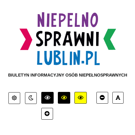
BIULETYN INFORMACYJNY OSÓB NIEPEŁNOSPRAWNYCH