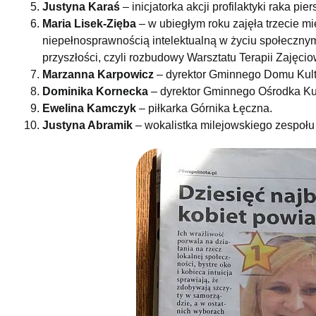
Justyna Karaś
– inicjatorka akcji profilaktyki raka pier
Maria Lisek-Zięba
– w ubiegłym roku zajęła trzecie mi
niepełnosprawnością intelektualną w życiu społecznym
przyszłości, czyli rozbudowy Warsztatu Terapii Zajęc
Marzanna Karpowicz
– dyrektor Gminnego Domu Kult
Dominika Kornecka
– dyrektor Gminnego Ośrodka Kul
Ewelina Kamczyk
– piłkarka Górnika Łęczna.
Justyna Abramik
– wokalistka milejowskiego zespoł