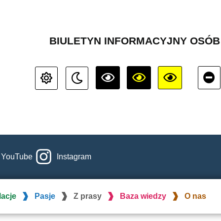
BIULETYN INFORMACYJNY OSÓ
YouTube
Instagram
lacje
Pasje
Z prasy
Baza wiedzy
O nas