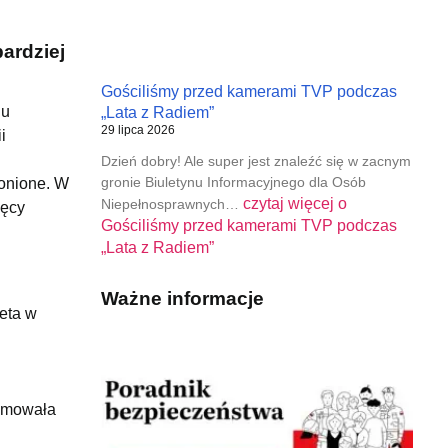
ardziej
Gościliśmy przed kamerami TVP podczas
du
„Lata z Radiem”
29 lipca 2026
i
Dzień dobry! Ale super jest znaleźć się w zacnym
gronie Biuletynu Informacyjnego dla Osób
ronione. W
czytaj więcej o
Niepełnosprawnych…
ięcy
Gościliśmy przed kamerami TVP podczas
„Lata z Radiem”
Ważne informacje
eta w
ajmowała