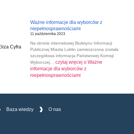
Ważne informacje dla wyborców z
niepełnosprawnościami
11 października 2023
Na stronie internetowej Biuletynu Informacji
liza Cyfra
Publicznej Miasta Lublin zamieszczona została
szczegółowa informacja Państwowej Komisji
czytaj więcej o
Ważne
Wyborczej…
informacje dla wyborców z
niepełnosprawnościami
Baza wiedzy
O nas