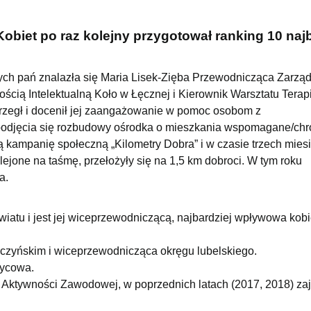
biet po raz kolejny przygotował ranking 10 najb
ych pań znalazła się Maria Lisek-Zięba Przewodnicząca Zarzą
cią Intelektualną Koło w Łęcznej i Kierownik Warsztatu Terapi
trzegł i docenił jej zaangażowanie w pomoc osobom z
d podjęcia się rozbudowy ośrodka o mieszkania wspomagane/ch
 kampanię społeczną „Kilometry Dobra” i w czasie trzech mies
yklejone na taśmę, przełożyły się na 1,5 km dobroci. W tym roku
a.
atu i jest jej wiceprzewodniczącą, najbardziej wpływowa kobi
czyńskim i wiceprzewodnicząca okręgu lubelskiego.
Cycowa.
Aktywności Zawodowej, w poprzednich latach (2017, 2018) z