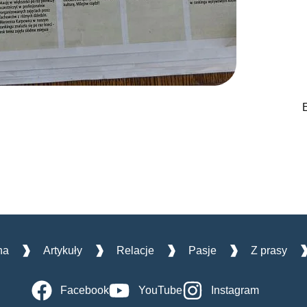
E
na
Artykuły
Relacje
Pasje
Z prasy
Facebook
YouTube
Instagram