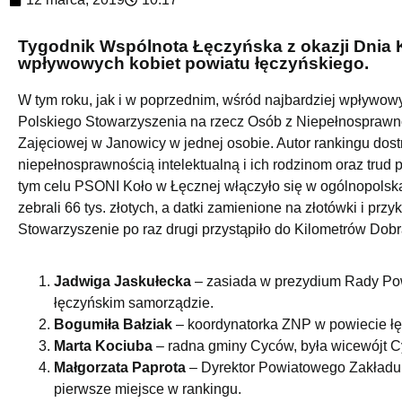
Tygodnik Wspólnota Łęczyńska z okazji Dnia Ko
wpływowych kobiet powiatu łęczyńskiego.
W tym roku, jak i w poprzednim, wśród najbardziej wpływow
Polskiego Stowarzyszenia na rzecz Osób z Niepełnosprawnoś
Zajęciowej w Janowicy w jednej osobie. Autor rankingu dos
niepełnosprawnością intelektualną i ich rodzinom oraz tru
tym celu PSONI Koło w Łęcznej włączyło się w ogólnopolską
zebrali 66 tys. złotych, a datki zamienione na złotówki i prz
Stowarzyszenie po raz drugi przystąpiło do Kilometrów Dobr
Jadwiga Jaskułecka
– zasiada w prezydium Rady Powi
łęczyńskim samorządzie.
Bogumiła Bałziak
– koordynatorka ZNP w powiecie łę
Marta Kociuba
– radna gminy Cyców, była wicewójt 
Małgorzata Paprota
– Dyrektor Powiatowego Zakładu 
pierwsze miejsce w rankingu.