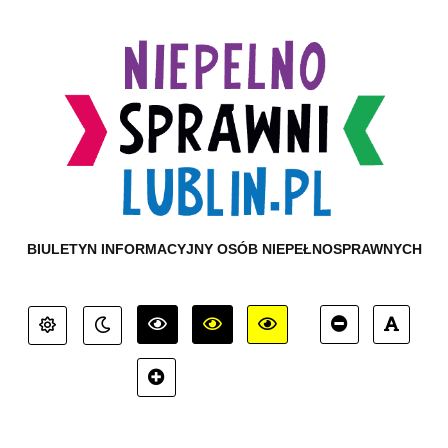
BIULETYN INFORMACYJNY OSÓB NIEPEŁNOSPRAWNYCH