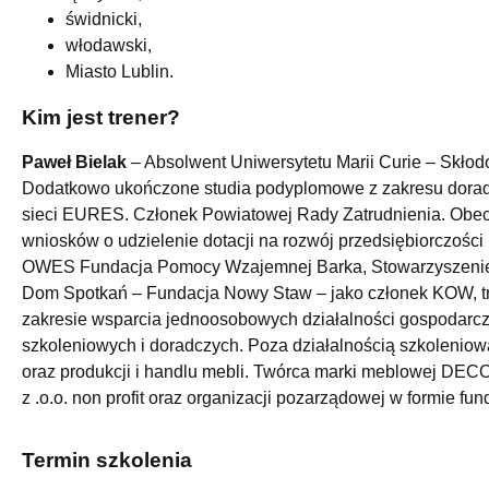
świdnicki,
włodawski,
Miasto Lublin.
Kim jest trener?
Paweł Bielak
– Absolwent Uniwersytetu Marii Curie – Skłodo
Dodatkowo ukończone studia podyplomowe z zakresu doradz
sieci EURES. Członek Powiatowej Rady Zatrudnienia. Obecni
wniosków o udzielenie dotacji na rozwój przedsiębiorczośc
OWES Fundacja Pomocy Wzajemnej Barka, Stowarzyszenie 
Dom Spotkań – Fundacja Nowy Staw – jako członek KOW, tre
zakresie wsparcia jednoosobowych działalności gospodarcz
szkoleniowych i doradczych. Poza działalnością szkolenio
oraz produkcji i handlu mebli. Twórca marki meblowej DEC
z .o.o. non profit oraz organizacji pozarządowej w formie fund
Termin szkolenia