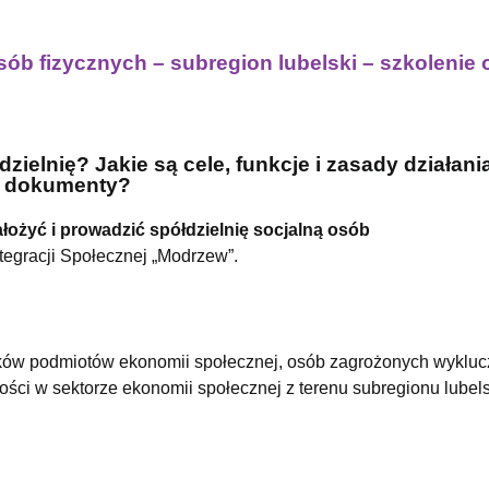
sób fizycznych – subregion lubelski – szkolenie 
ielnię? Jakie są cele, funkcje i zasady działani
 i dokumenty?
ałożyć i prowadzić spółdzielnię socjalną osób
egracji Społecznej „Modrzew”.
onków podmiotów ekonomii społecznej, osób zagrożonych wyklu
i w sektorze ekonomii społecznej z terenu subregionu lubelsk