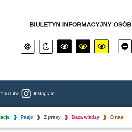
BIULETYN INFORMACYJNY OSÓ
YouTube
Instagram
lacje
Pasje
Z prasy
Baza wiedzy
O nas