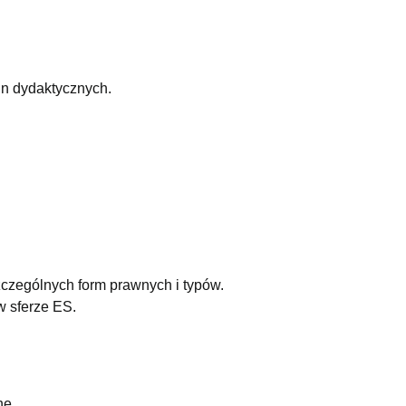
in dydaktycznych.
zególnych form prawnych i typów.
w sferze ES.
ne