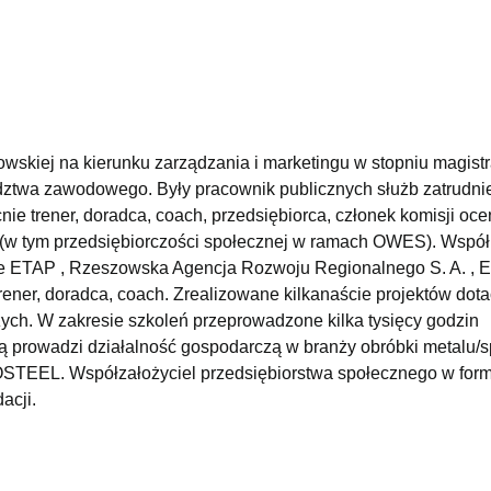
wskiej na kierunku zarządzania i marketingu w stopniu magistr
twa zawodowego. Były pracownik publicznych służb zatrudnie
e trener, doradca, coach, przedsiębiorca, członek komisji oce
i (w tym przedsiębiorczości społecznej w ramach OWES). Współ
ETAP , Rzeszowska Agencja Rozwoju Regionalnego S. A. , E
ner, doradca, coach. Zrealizowane kilkanaście projektów dot
ych. W zakresie szkoleń przeprowadzone kilka tysięcy godzin
wą prowadzi działalność gospodarczą w branży obróbki metalu/
OSTEEL. Współzałożyciel przedsiębiorstwa społecznego w form
acji.