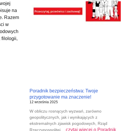
wojej
isuje na
be. Razem
ści w
arodowych
ilologii,
Poradnik bezpieczeństwa: Twoje
przygotowanie ma znaczenie!
12 września 2025
W obliczu rosnących wyzwań, zarówno
geopolitycznych, jak i wynikających z
ekstremalnych zjawisk pogodowych, Rząd
czytaj więcej o
Poradnik
Rzeczypospolitej…