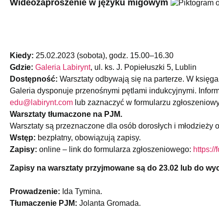
Wideozaproszenie w języku migowym
Kiedy:
25.02.2023 (sobota), godz. 15.00–16.30
Gdzie:
Galeria Labirynt
, ul. ks. J. Popiełuszki 5, Lublin
Dostępność:
Warsztaty odbywają się na parterze. W księg
Galeria dysponuje przenośnymi pętlami indukcyjnymi. Informa
edu@labirynt.com
lub zaznaczyć w formularzu zgłoszeniowy
Warsztaty tłumaczone na PJM.
Warsztaty są przeznaczone dla osób dorosłych i młodzieży od
Wstęp:
bezpłatny, obowiązują zapisy.
Zapisy:
online – link do formularza zgłoszeniowego:
https://
Zapisy na warsztaty przyjmowane są do 23.02 lub do wyc
Prowadzenie:
Ida Tymina.
Tłumaczenie PJM:
Jolanta Gromada.