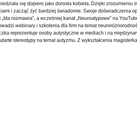
edziała się dopiero jako dorosła kobieta. Dzięki zrozumieniu s
iami i zacząć żyć bardziej świadomie. Swoje doświadczenia op
t „Ida rozmawia”, a wcześniej kanał „Neuroatypowe” na YouTu
wadzi webinary i szkolenia dla firm na temat neuroróżnorodno
niczka reprezentuje osoby autystyczne w mediach i na międzyn
tarte stereotypy na temat autyzmu. Z wykształcenia magisterka f