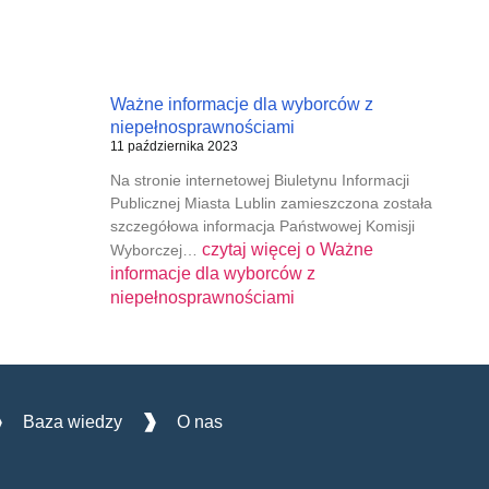
Ważne informacje dla wyborców z
niepełnosprawnościami
11 października 2023
Na stronie internetowej Biuletynu Informacji
Publicznej Miasta Lublin zamieszczona została
szczegółowa informacja Państwowej Komisji
czytaj więcej o
Ważne
Wyborczej…
informacje dla wyborców z
niepełnosprawnościami
Baza wiedzy
O nas