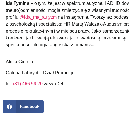
Ida Tymina
– o tym, że jest w spektrum autyzmu i ADHD dowi
(neuro)odmienności mogła zmierzyć się z własnymi trudnośc
profilu
@ida_ma_autyzm
na Instagramie. Tworzy też podcas
z psycholożką i specjalistką HR Martą Walczak-Augustyn pro
procesie rekrutacyjnym i w miejscu pracy. Jako samorzecz
konferencjach, swoją elokwencją i otwartością, przełamując u
specjalność: filologia angielska z romańską.
Alicja Gieleta
Galeria Labirynt – Dział Promocji
tel.
(81) 466 59 20
wewn. 24
Facebook