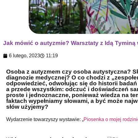
Jak mówić o autyzmie? Warsztaty z Idą Tyminą w
6 lutego, 2023
11:19
Osoba z autyzmem czy osoba autystyczna? Sko
diagnozie medycznej? O co chodzi z „zespołe
odpowiedzieć, odwołując się do historii bada
a przede wszystkim: odczuć i doświadczeń s
proste i jednoznaczne, ponieważ wiedza na te
faktach wypełniamy słowami, a być może najwa
słów użyjemy?
Wydarzenie towarzyszy wystawie: „
Piosenka o mojej rodzini