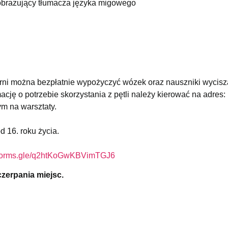
arni można bezpłatnie wypożyczyć wózek oraz nauszniki wycisz
cję o potrzebie skorzystania z pętli należy kierować na adres:
m na warsztaty.
 16. roku życia.
forms.gle/
q2htKoGwKBVimTGJ6
zerpania miejsc.