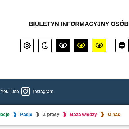
BIULETYN INFORMACYJNY OSÓ
YouTube
Instagram
lacje
Pasje
Z prasy
Baza wiedzy
O nas