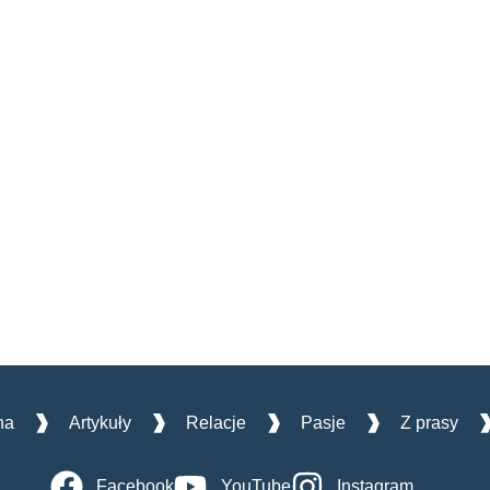
na
Artykuły
Relacje
Pasje
Z prasy
Facebook
YouTube
Instagram