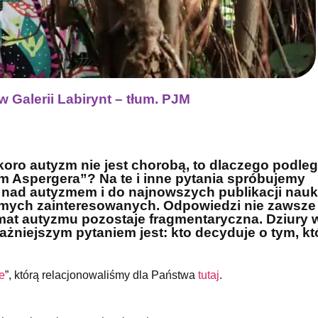
 Galerii Labirynt – tłum. PJM
ro autyzm nie jest chorobą, to dlaczego podle
m Aspergera”? Na te i inne pytania spróbujemy
ń nad autyzmem i do najnowszych publikacji nau
amych zainteresowanych. Odpowiedzi nie zawsze
mat autyzmu pozostaje fragmentaryczna. Dziury 
żniejszym pytaniem jest: kto decyduje o tym, kt
e
”, którą relacjonowaliśmy dla Państwa
tutaj
.