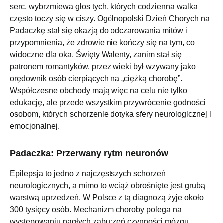
serc, wybrzmiewa głos tych, których codzienna walka
często toczy się w ciszy. Ogólnopolski Dzień Chorych na
Padaczkę stał się okazją do odczarowania mitów i
przypomnienia, że zdrowie nie kończy się na tym, co
widoczne dla oka. Święty Walenty, zanim stał się
patronem romantyków, przez wieki był wzywany jako
orędownik osób cierpiących na „ciężką chorobę”.
Współczesne obchody mają więc na celu nie tylko
edukację, ale przede wszystkim przywrócenie godności
osobom, których schorzenie dotyka sfery neurologicznej i
emocjonalnej.
Padaczka: Przerwany rytm neuronów
Epilepsja to jedno z najczęstszych schorzeń
neurologicznych, a mimo to wciąż obrośnięte jest grubą
warstwą uprzedzeń. W Polsce z tą diagnozą żyje około
300 tysięcy osób. Mechanizm choroby polega na
występowaniu nagłych zaburzeń czynności mózgu,