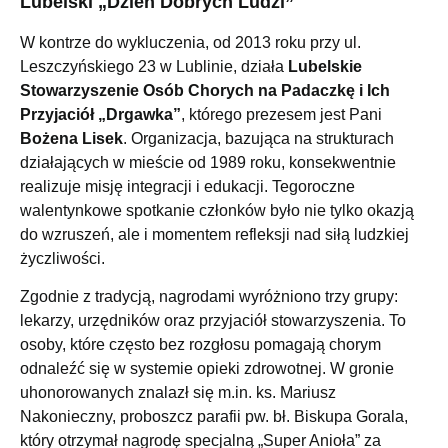
Lubelski „Dzień Dobrych Ludzi”
W kontrze do wykluczenia, od 2013 roku przy ul.
Leszczyńskiego 23 w Lublinie, działa
Lubelskie
Stowarzyszenie Osób Chorych na Padaczkę i Ich
Przyjaciół „Drgawka”
, którego prezesem jest Pani
Bożena Lisek
. Organizacja, bazująca na strukturach
działających w mieście od 1989 roku, konsekwentnie
realizuje misję integracji i edukacji. Tegoroczne
walentynkowe spotkanie członków było nie tylko okazją
do wzruszeń, ale i momentem refleksji nad siłą ludzkiej
życzliwości.
Zgodnie z tradycją, nagrodami wyróżniono trzy grupy:
lekarzy, urzędników oraz przyjaciół stowarzyszenia. To
osoby, które często bez rozgłosu pomagają chorym
odnaleźć się w systemie opieki zdrowotnej. W gronie
uhonorowanych znalazł się m.in. ks. Mariusz
Nakonieczny, proboszcz parafii pw. bł. Biskupa Gorala,
który otrzymał nagrodę specjalną „Super Anioła” za