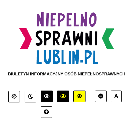
BIULETYN INFORMACYJNY OSÓB NIEPEŁNOSPRAWNYCH