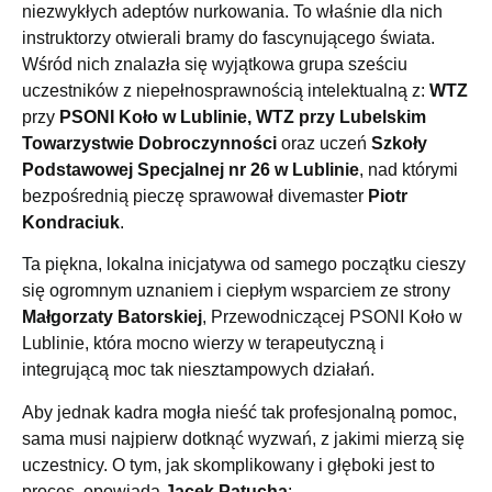
niezwykłych adeptów nurkowania. To właśnie dla nich
instruktorzy otwierali bramy do fascynującego świata.
Wśród nich znalazła się wyjątkowa grupa sześciu
uczestników z niepełnosprawnością intelektualną z:
WTZ
przy
PSONI Koło w Lublinie, WTZ przy Lubelskim
Towarzystwie Dobroczynności
oraz uczeń
Szkoły
Podstawowej Specjalnej nr 26 w Lublinie
, nad którymi
bezpośrednią pieczę sprawował divemaster
Piotr
Kondraciuk
.
Ta piękna, lokalna inicjatywa od samego początku cieszy
się ogromnym uznaniem i ciepłym wsparciem ze strony
Małgorzaty Batorskiej
, Przewodniczącej PSONI Koło w
Lublinie, która mocno wierzy w terapeutyczną i
integrującą moc tak niesztampowych działań.
Aby jednak kadra mogła nieść tak profesjonalną pomoc,
sama musi najpierw dotknąć wyzwań, z jakimi mierzą się
uczestnicy. O tym, jak skomplikowany i głęboki jest to
proces, opowiada
Jacek Patucha
: