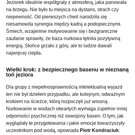
Jeziorek idealnie współgrały z atmosferą, jaka panowała
na brzegu. Nie było tu miejsca na dystans, strach czy
niepewność. Od pierwszych chwil narodziła się
niesamowita synergia między kadrą a podopiecznymi.
Śmiech, wzajemne motywowanie się i bezgraniczne
zaufanie sprawiły, że baza nurkowa tętniła pozytywną
energią. Słońce grzało z góry, ale to ludzie dawali
najwięcej ciepła.
Wielki krok: z bezpiecznego basenu w nieznaną
toń jeziora
Dla grupy z niepełnosprawnością intelektualną wyjazd
ten nie był dziełem przypadku, ale kolejnym, odważnym
krokiem na ścieżce, którą rozpoczęli już wiosną.
Nurkowanie w wodach otwartych wymaga zupełnie innej
odporności psychicznej niż oswojony basen. O tym, jak
wyglądały te przygotowania i jakie emocje towarzyszyły
uczestnikom pod wodą, opowiada
Piotr Kondraciuk
: