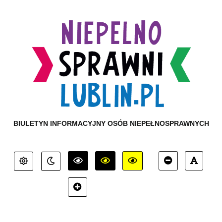
BIULETYN INFORMACYJNY OSÓB NIEPEŁNOSPRAWNYCH