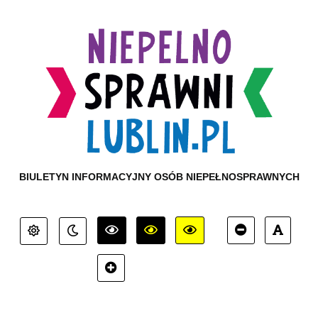
BIULETYN INFORMACYJNY OSÓB NIEPEŁNOSPRAWNYCH