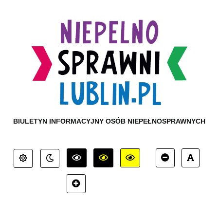
BIULETYN INFORMACYJNY OSÓB NIEPEŁNOSPRAWNYCH