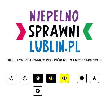
BIULETYN INFORMACYJNY OSÓB NIEPEŁNOSPRAWNYCH