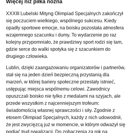
Więcej niż piłka nożna
XXXIII Lubelski Mityng Olimpiad Specjalnych zakończył
się poczuciem wielkiego, wspólnego sukcesu. Kiedy
opadły sportowe emocje, na boisku pozostała atmosfera
wzajemnego szacunku i dumy. To wydarzenie po raz
kolejny przypomniało, że prawdziwy sport rodzi się tam,
gdzie serce do walki spotyka się z szacunkiem do
drugiego człowieka.
Lublin, dzięki zaangażowaniu organizatorów i partnerów,
stał się na jeden dzień bezpieczną przystanią dla
marzeń, w której bariery społeczne przestały istnieć,
ustępując miejsca wspólnemu celowi. Zawodnicy
opuszczali boisko nie tylko z medalami na szyjach, ale
przede wszystkim z najcenniejszym trofeum:
świadomością własnej sprawczości i siły. Zgodnie z
etosem Olimpiad Specjalnych, każdy z nich udowodnił,
że jest zwycięzcą już w momencie, w którym odważył się
podjąć trud rywalizacji. Do zobaczenia za rok na