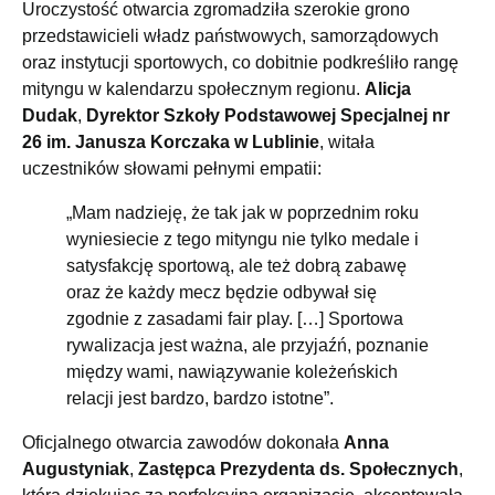
Uroczystość otwarcia zgromadziła szerokie grono
przedstawicieli władz państwowych, samorządowych
oraz instytucji sportowych, co dobitnie podkreśliło rangę
mityngu w kalendarzu społecznym regionu.
Alicja
Dudak
,
Dyrektor Szkoły Podstawowej Specjalnej nr
26 im. Janusza Korczaka w Lublinie
, witała
uczestników słowami pełnymi empatii:
„Mam nadzieję, że tak jak w poprzednim roku
wyniesiecie z tego mityngu nie tylko medale i
satysfakcję sportową, ale też dobrą zabawę
oraz że każdy mecz będzie odbywał się
zgodnie z zasadami fair play. […] Sportowa
rywalizacja jest ważna, ale przyjaźń, poznanie
między wami, nawiązywanie koleżeńskich
relacji jest bardzo, bardzo istotne”.
Oficjalnego otwarcia zawodów dokonała
Anna
Augustyniak
,
Zastępca Prezydenta ds. Społecznych
,