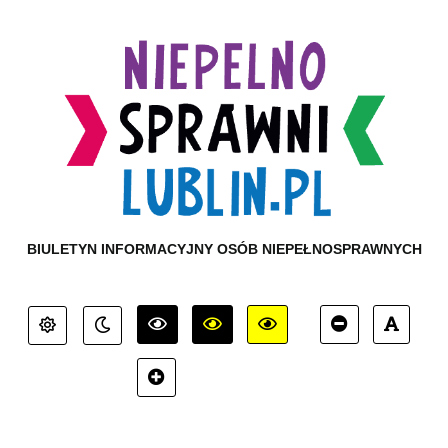
BIULETYN INFORMACYJNY OSÓB NIEPEŁNOSPRAWNYCH