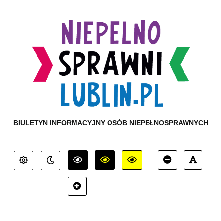
BIULETYN INFORMACYJNY OSÓB NIEPEŁNOSPRAWNYCH