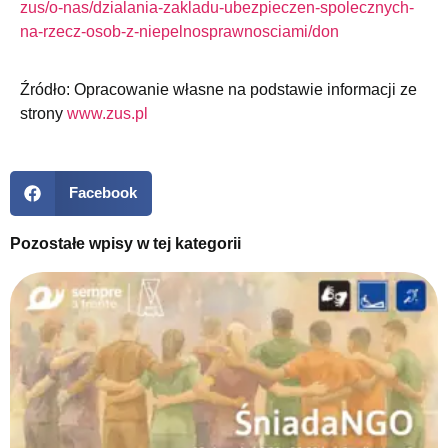
zus/o-nas/dzialania-zakladu-ubezpieczen-spolecznych-
na-rzecz-osob-z-niepelnosprawnosciami/don
Źródło: Opracowanie własne na podstawie informacji ze
strony
www.zus.pl
Facebook
Pozostałe wpisy w tej kategorii