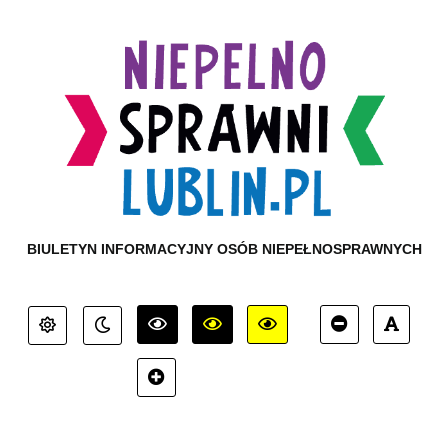
BIULETYN INFORMACYJNY OSÓB NIEPEŁNOSPRAWNYCH