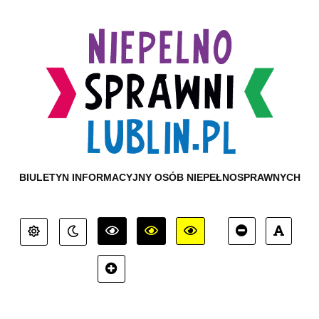
BIULETYN INFORMACYJNY OSÓB NIEPEŁNOSPRAWNYCH