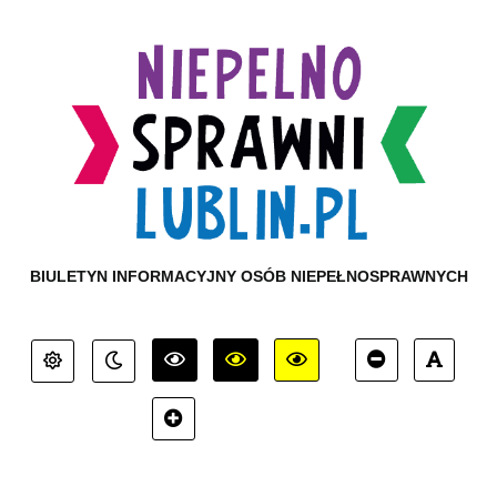
BIULETYN INFORMACYJNY OSÓB NIEPEŁNOSPRAWNYCH