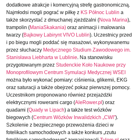
dodatkowe atrakcje i komercyjną strefę gastronomiczną.
Najmłodsi mogli pograć w piłkę z
KS Północ Lublin
a
także skorzystać z dmuchanej zjeżdżalni (
Nova Marina
),
trampolin (
ManiaSkakania)
oraz animacji i malowania
twarzy (
Bajkowy Labirynt VIVO Lublin
). Uczestnicy przed
i po biegu mogli poddać się masażowi, wykonywanemu
przez słuchaczy
Medycznego Studium Zawodowego im.
Stanisława Liebharta w Lublinie
. Na stanowisku
przygotowanym przez
Studenckie Koło Naukowe przy
Monoprofilowym Centrum Symulacji Medycznej WSEI
można było wykonać pomiary: ciśnienia, glikemii, EKG
oraz saturacji a także obejrzeć pokaz pierwszej pomocy.
Uczestnikom proponowano również przejażdżki
elektrycznymi rowerami cargo (
AleRower.pl
) oraz
quadami (
Quady w Lipach
) a także test wózków
biegowych (
Centrum Wózków Inwalidzkich „CWI”
).
Szkolenie z bezpiecznego przewożenia dzieci w
fotelikach samochodowych a także konkurs „rzutu
fotelikiem samochodowym” zorganizowali
Tylem.pl
oraz