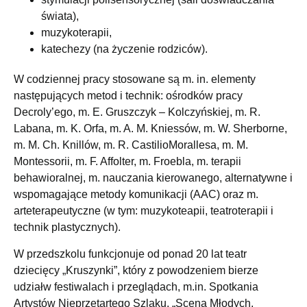
świata),
muzykoterapii,
katechezy (na życzenie rodziców).
W codziennej pracy stosowane są m. in. elementy
następujących metod i technik: ośrodków pracy
Decroly’ego, m. E. Gruszczyk – Kolczyńskiej, m. R.
Labana, m. K. Orfa, m. A. M. Kniessów, m. W. Sherborne,
m. M. Ch. Knillów, m. R. CastilioMorallesa, m. M.
Montessorii, m. F. Affolter, m. Froebla, m. terapii
behawioralnej, m. nauczania kierowanego, alternatywne i
wspomagające metody komunikacji (AAC) oraz m.
arteterapeutyczne (w tym: muzykoteapii, teatroterapii i
technik plastycznych).
W przedszkolu funkcjonuje od ponad 20 lat teatr
dziecięcy „Kruszynki”, który z powodzeniem bierze
udziałw festiwalach i przeglądach, m.in. Spotkania
Artystów Nieprzetartego Szlaku, „Scena Młodych,