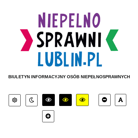
BIULETYN INFORMACYJNY OSÓB NIEPEŁNOSPRAWNYCH