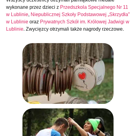
wykonane przez
dzieci z
Przedszkola Specjalnego Nr 11
w Lublinie
,
Niepublicznej Szkoły Podstawowej „Skrzydła”
w Lublinie
oraz
Prywatnych Szkół im. Królowej Jadwigi w
Lublinie
. Zwycięzcy otrzymali także nagrody rzeczowe.