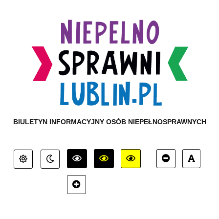
BIULETYN INFORMACYJNY OSÓB NIEPEŁNOSPRAWNYCH